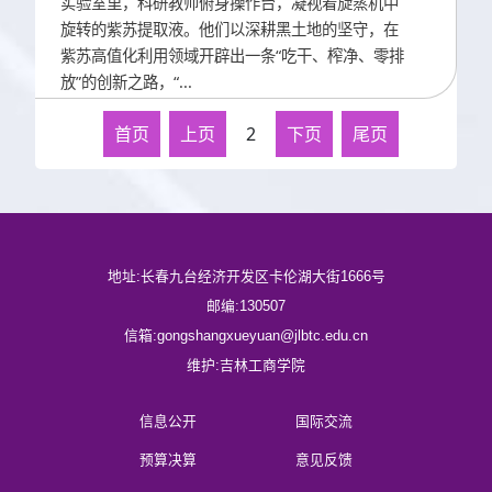
实验室里，科研教师俯身操作台，凝视着旋蒸机中
旋转的紫苏提取液。他们以深耕黑土地的坚守，在
紫苏高值化利用领域开辟出一条“吃干、榨净、零排
放”的创新之路，“...
首页
上页
2
下页
尾页
地址:长春九台经济开发区卡伦湖大街1666号
邮编:130507
信箱:gongshangxueyuan@jlbtc.edu.cn
维护:吉林工商学院
信息公开
国际交流
预算决算
意见反馈