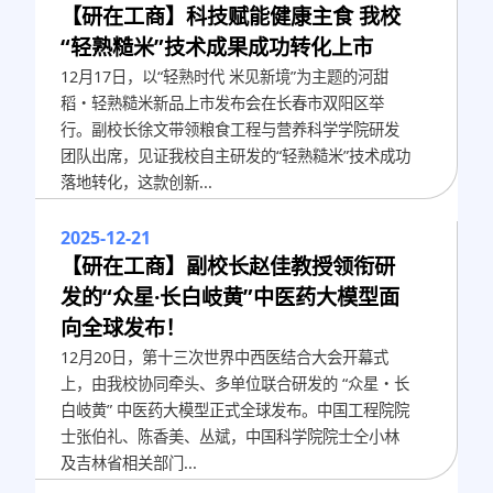
【研在工商】科技赋能健康主食 我校
“轻熟糙米”技术成果成功转化上市
12月17日，以“轻熟时代 米见新境”为主题的河甜
稻・轻熟糙米新品上市发布会在长春市双阳区举
行。副校长徐文带领粮食工程与营养科学学院研发
团队出席，见证我校自主研发的“轻熟糙米”技术成功
落地转化，这款创新...
2025-12-21
【研在工商】副校长赵佳教授领衔研
发的“众星·长白岐黄”中医药大模型面
向全球发布！
12月20日，第十三次世界中西医结合大会开幕式
上，由我校协同牵头、多单位联合研发的 “众星・长
白岐黄” 中医药大模型正式全球发布。中国工程院院
士张伯礼、陈香美、丛斌，中国科学院院士仝小林
及吉林省相关部门...