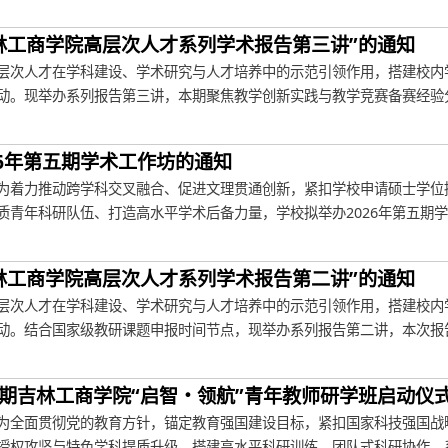
林工商学院高层次人才系列学术报告第三讲”的通知
层次人才在学科建设、学术研究与人才培养中的示范引领作用，搭建校内
动。现举办系列报告第三讲，本期聚焦教学创新实践与教学竞赛备赛经验分享
26年第五期学术工作坊的通知
为着力推动跨学科交叉融合、促进文理贯通创新，紧扣学校申请硕士学位
青年科研队伍、打造高水平学术后备力量，学校拟举办2026年第五期学术
林工商学院高层次人才系列学术报告第二讲”的通知
层次人才在学科建设、学术研究与人才培养中的示范引领作用，搭建校内
动。结合国家级教研课题申报时间节点，现举办系列报告第二讲，本次报告聚
期吉林工商学院“启智・领航”青年教师研学班启动仪
为全面贯彻党的教育方针，锚定教育强国建设目标，紧扣国家科技强国战
授权攻坚与特色学科提质升级，搭建高水平科研训练、团队式科研协作、系统