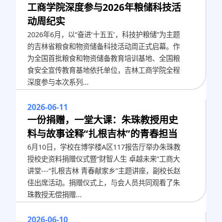
工商学院深度参与2026年粮储科技活
动周纪实
2026年6月，以“奋进‘十五五’，科技护粮储”为主题
的吉林省粮食和物资储备科技活动周正式启幕。作
为全国首批粮食和物资储备教育培训基地、全国粮
食安全宣传教育基地依托单位，吉林工商学院全程
深度参与本次系列...
2026-06-11
一份捐赠，一堂大课：朱珠教授用史
料与故事诠释“扎根吉林”的青春担当
6月10日，学校在博学楼A区117报告厅举办朱珠教
授校史资料捐赠仪式暨“财智人生 卓越未来”工商大
讲堂---“扎根吉林 青春献家乡”主题讲座，副校长赵
佳出席活动。捐赠仪式上，与会人员共同观看了朱
珠教授无偿捐赠...
2026-06-10