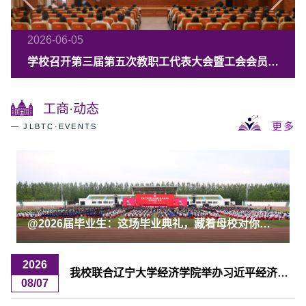
2026-05-16
2026-05-13
2026-06-23
2026-06-23
2026-06-05
“建行杯”中国国际大学生创新大赛（2026）吉林省赛暨“青年红色筑梦之旅”活动启动
@2026届毕业生：这场毕业典礼，藏着母校对你最深情的告白
“红色精神唱响新时代——英模进校园思政文艺讲堂”暨吉林工商学院庆祝中国共产党成立105周年主题活动举行
【健康校园】我校举办第二届“体育节”启动仪式暨师生环校园迷你马拉松赛
学校召开第三届第五次教职工代表大会暨工会会员代表大会
工商·动态
更多
— JLBTC·EVENTS
@2026届毕业生：这场毕业典礼，藏着母校对你最深情的告白
2026
我校联合辽宁大学经济学院举办习近平经济思想在东北地区的实践暨科研选题专家座谈会
08/07