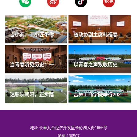
吉小商、工小匠带你云游校园啦！
省政协副主席韩福春到吉林工商学院讲授思政课
当青春听见历史：一堂穿越七十余载的初心课
以青春之声致敬历史，用激昂合唱传承精神——我校举办2025级新生合唱比赛
迷彩映朝阳，正步踏铿锵——学校举行2025级学生军训成果展示暨总结表彰大会
吉林工商学院举行2025级新生开学典礼
地址:长春九台经济开发区卡伦湖大街1666号
邮编:130507