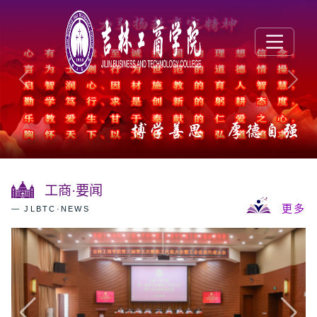
Previous
Next
博学善思 厚德自强
工商·要闻
更多
— JLBTC·NEWS