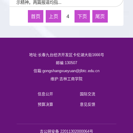
示精神。两篇报道均指...
首页
上页
4
下页
尾页
地址:长春九台经济开发区卡伦湖大街1666号
邮编:130507
信箱:gongshangxueyuan@jlbtc.edu.cn
维护:吉林工商学院
信息公开
国际交流
预算决算
意见反馈
吉公网安备 22011302000064号