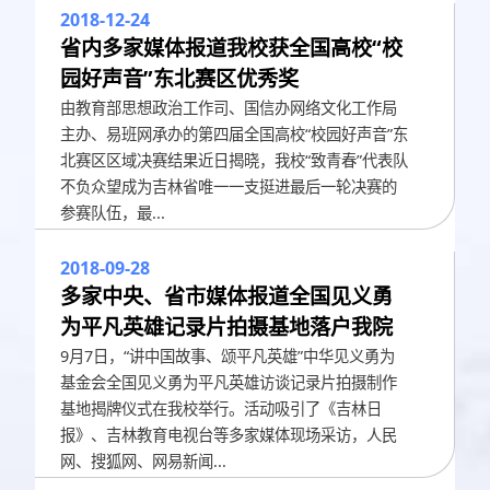
2018-12-24
省内多家媒体报道我校获全国高校“校
园好声音”东北赛区优秀奖
由教育部思想政治工作司、国信办网络文化工作局
主办、易班网承办的第四届全国高校“校园好声音”东
北赛区区域决赛结果近日揭晓，我校“致青春”代表队
不负众望成为吉林省唯一一支挺进最后一轮决赛的
参赛队伍，最...
2018-09-28
多家中央、省市媒体报道全国见义勇
为平凡英雄记录片拍摄基地落户我院
9月7日，“讲中国故事、颂平凡英雄”中华见义勇为
基金会全国见义勇为平凡英雄访谈记录片拍摄制作
基地揭牌仪式在我校举行。活动吸引了《吉林日
报》、吉林教育电视台等多家媒体现场采访，人民
网、搜狐网、网易新闻...