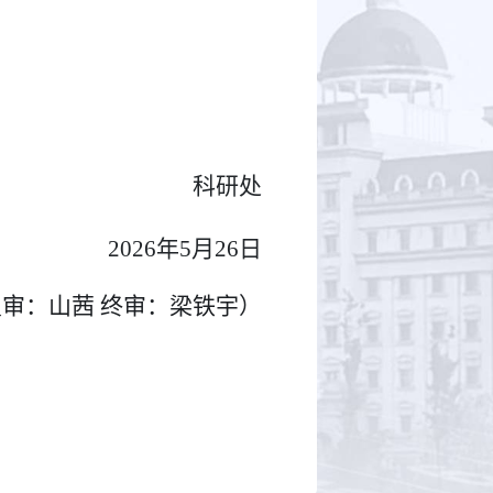
科研处
02
6
年
5
月
26
日
审：山茜 终审：梁铁宇）