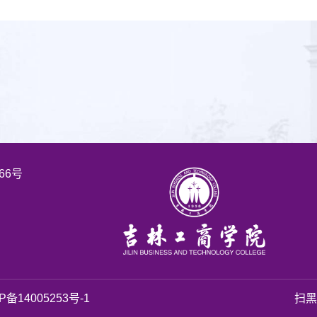
66号
P备14005253号-1
扫黑除